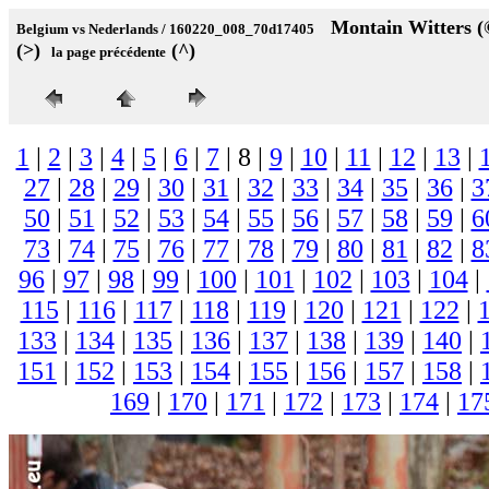
Montain Witte
Belgium vs Nederlands / 160220_008_70d17405
(>)
(^)
la page précédente
1
|
2
|
3
|
4
|
5
|
6
|
7
| 8 |
9
|
10
|
11
|
12
|
13
|
27
|
28
|
29
|
30
|
31
|
32
|
33
|
34
|
35
|
36
|
3
50
|
51
|
52
|
53
|
54
|
55
|
56
|
57
|
58
|
59
|
6
73
|
74
|
75
|
76
|
77
|
78
|
79
|
80
|
81
|
82
|
8
96
|
97
|
98
|
99
|
100
|
101
|
102
|
103
|
104
|
115
|
116
|
117
|
118
|
119
|
120
|
121
|
122
|
133
|
134
|
135
|
136
|
137
|
138
|
139
|
140
|
151
|
152
|
153
|
154
|
155
|
156
|
157
|
158
|
169
|
170
|
171
|
172
|
173
|
174
|
17